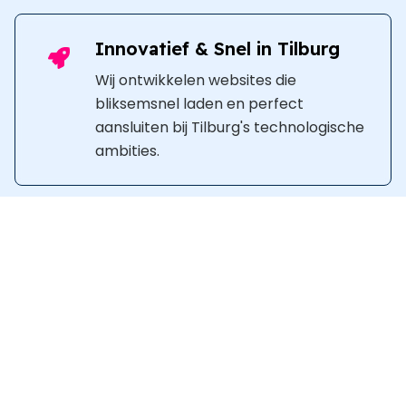
Innovatief & Snel in Tilburg
Wij ontwikkelen websites die
bliksemsnel laden en perfect
aansluiten bij Tilburg's technologische
ambities.
Moderne Functionaliteiten
voor Tilburg
Met de nieuwste technologieën
creëren wij dynamische en veilige
websites die uw bedrijf versterken.