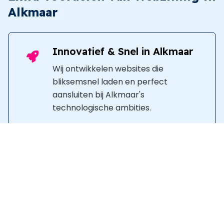
Alkmaar
Innovatief & Snel in Alkmaar
Wij ontwikkelen websites die
bliksemsnel laden en perfect
aansluiten bij Alkmaar's
technologische ambities.
Moderne Functionaliteiten
voor Alkmaar
Met de nieuwste technologieën
creëren wij dynamische en veilige
websites die uw bedrijf versterken.